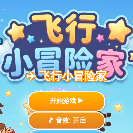
✈️ 飞行小冒险家
开始游戏 ▶️
🎵 音效: 开启