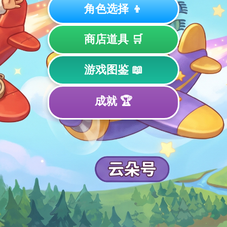
角色选择 👦
商店道具 🛒
游戏图鉴 📖
成就 🏆